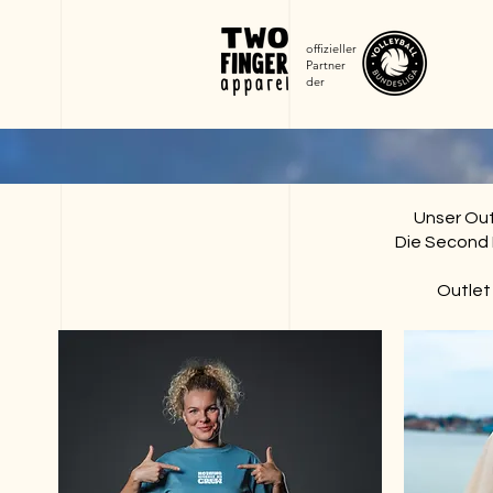
offizieller
Partner
der
Unser Out
Die Second 
Outlet