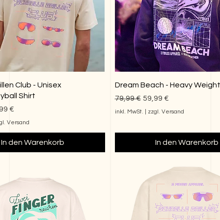
illen Club - Unisex
Dream Beach - Heavy Weight
ball Shirt
Standardpreis
Sale-Preis
79,99 €
59,99 €
reis
e-Preis
99 €
inkl. MwSt.
|
zzgl. Versand
gl. Versand
In den Warenkorb
In den Warenkorb