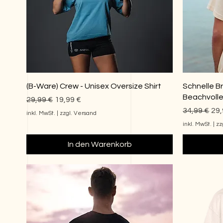
(B-Ware) Crew - Unisex Oversize Shirt
Schnelle Br
Beachvolley
Standardpreis
Sale-Preis
29,99 €
19,99 €
Standardp
Sal
34,99 €
29,
inkl. MwSt.
|
zzgl. Versand
inkl. MwSt.
|
zz
In den Warenkorb