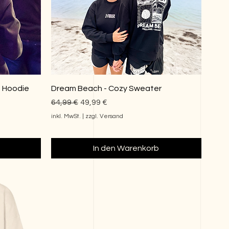
 Hoodie
Dream Beach - Cozy Sweater
Standardpreis
Sale-Preis
64,99 €
49,99 €
inkl. MwSt.
|
zzgl. Versand
In den Warenkorb