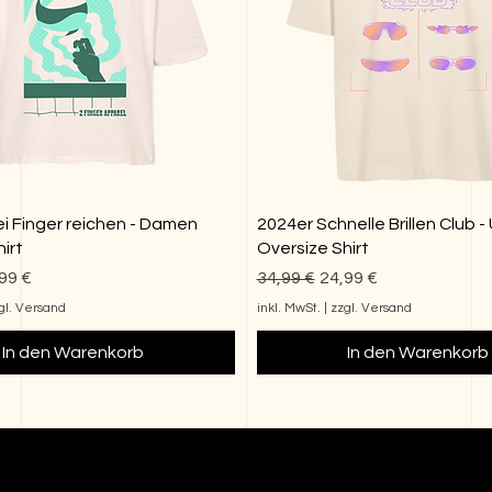
i Finger reichen - Damen
2024er Schnelle Brillen Club -
irt
Oversize Shirt
reis
e-Preis
Standardpreis
Sale-Preis
99 €
34,99 €
24,99 €
gl. Versand
inkl. MwSt.
|
zzgl. Versand
In den Warenkorb
In den Warenkorb