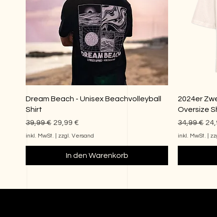
Dream Beach - Unisex Beachvolleyball
2024er Zwe
Shirt
Oversize Sh
Standardpreis
Sale-Preis
Standardp
Sal
39,99 €
29,99 €
34,99 €
24,
inkl. MwSt.
|
zzgl. Versand
inkl. MwSt.
|
zz
In den Warenkorb