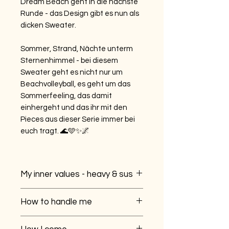
Dream Beach geht in die nächste
Runde - das Design gibt es nun als
dicken Sweater.
Sommer, Strand, Nächte unterm
Sternenhimmel - bei diesem
Sweater geht es nicht nur um
Beachvolleyball, es geht um das
Sommerfeeling, das damit
einhergeht und das ihr mit den
Pieces aus dieser Serie immer bei
euch tragt. 🌊🩵✨🌌
My inner values - heavy & sus
Sus für sustainable. 80% Baumwolle
How to handle me
/ 20% Polyester, Faire
Arbeitsbedingungen (WRAP
Ich mags am liebsten auf niedrigem
zertifiziert). 3-Faden-Fleece für