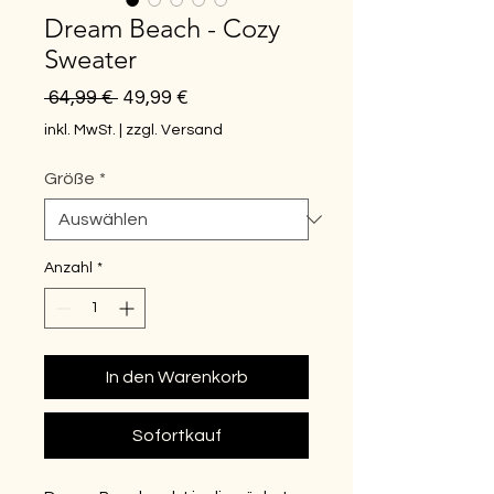
Dream Beach - Cozy
Sweater
Standardpreis
Sale-
 64,99 € 
49,99 €
Preis
inkl. MwSt.
|
zzgl. Versand
Größe
*
Anzahl
*
In den Warenkorb
Sofortkauf