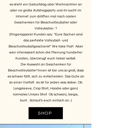
es steht ein Geburtstag oder Weihnachten an
oder ne große Aufstiegsparty und ihr sucht im
Internet zum drölften mal nach coolen
Geschenken für Beachvolleyballer oder
Volleyballer..?
2fingerapparel Kunden say:
"Eure Sachen sind
das perfekte Volleyball- und
Beachvolleyballgeschenk!" We take that! Aber
wen interessiert schon die Meinung hunderter
Kunden, überzeugt euch lieber selbst.
Die Auswahl an Geschenken für
Beachvolleyballer*innen ist bei uns so groß, dass
es schwer fällt, sich zu entscheiden. Das Gute an
so einer Vielfalt: es ist für jeden was dabei. Ob
Longsleeve, Crop Shirt, Hoodie oder ganz
normales Unisex Shirt. Ob schwarz, beige,
bunt...Schaut's euch einfach an ;)
SHOP