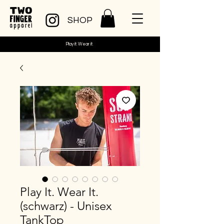
SHOP
Play it. Wear it.
Play It. Wear It.
(schwarz) - Unisex
TankTop