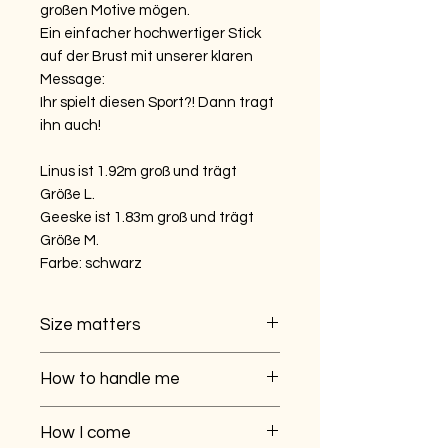
großen Motive mögen.
Ein einfacher hochwertiger Stick
auf der Brust mit unserer klaren
Message:
Ihr spielt diesen Sport?! Dann tragt
ihn auch!
Linus ist 1.92m groß und trägt
Größe L.
Geeske ist 1.83m groß und trägt
Größe M.
Farbe: schwarz
Size matters
Ich bin ein unisex TankTop, das etwas
How to handle me
lockerer sitzt.
Ideal, wenn es etwas luftiger gewollt
Ich mags am liebsten auf niedrigem
ist.
How I come
Schleudergang, 30 Grad und