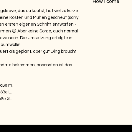
How I come
30 Grad und dreh mi
..
rüberwerfen und das 
ordentlich durchwäs
gsleeve, das du kaufst, hat viel zu kurze
Winter mache ich mi
In einem engen Rezy
keine Kosten und Mühen gescheut (sorry
die Hose gesteckt . 
ich innerhalb von 5 W
100% approved.
en ersten eigenen Schnitt entworfen -
kaum erwarten.
Farbe: Natural Raw
Armen 😄 Aber keine Sorge, auch normal
..Du fragst dich „Rez
ganz einfach. Ein u
eve noch. Die Umsetzung erfolgte in
aus mind. 80 % Recyc
Baumwolle!
mehr? Der Energie-
ert als geplant, aber gut Ding braucht
Fertigung ist 3-mal 
klassischen Versand
 Update bekommen, ansonsten ist das
röße M.
öße L.
öße XL.