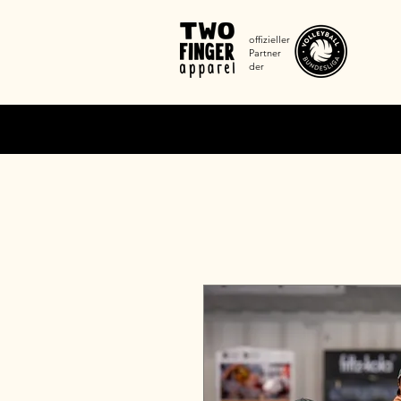
offizieller
Partner
der