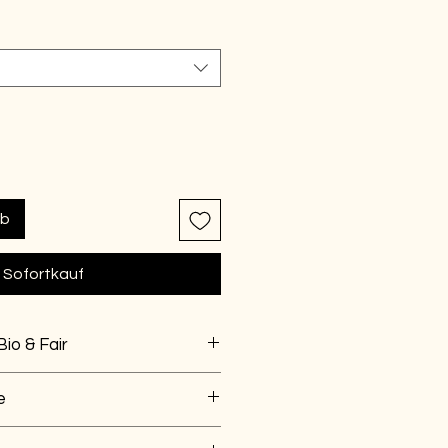
rb
Sofortkauf
Bio & Fair
aus zertifizierter Bio-Baumwolle
e
ch einen angenehm dicken Stoff.
n auf niedrigem Schleudergang,
über Bikini oder Badehosen-Body